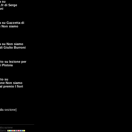
a su
fr di Serge
ni
ta su Gazzetta di
u Non siamo
ta su Non siamo
di Giulio Burroni
o su lezione per
i Pistoia
to su
one Non siamo
l premio I fiori
alla sezione]
alizzazione
Adamo