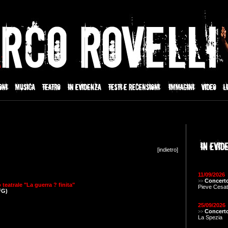
[
indietro
]
11/09/2026
Concerto
>>
teatrale "La guerra ? finita"
Pieve Cesat
FG)
25/09/2026
Concerto
>>
La Spezia