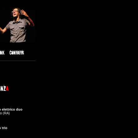
 elettrico duo
o (RA)
 trio