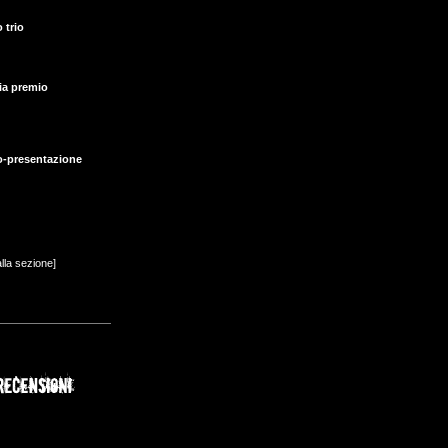
 trio
ia premio
o-presentazione
alla sezione]