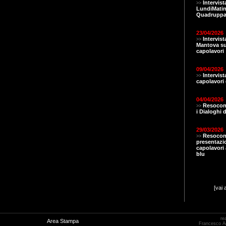
Intervist
>>
LundiMatin.
Quadruppa
23/04/2026
Intervis
>>
Mantova s
capolavori
09/04/2026
Intervis
>>
capolavori 
04/04/2026
Resocont
>>
i Dialoghi d
29/03/2026
Resocon
>>
presentazi
capolavori a
blu
[vai 
re
Area Stampa
Francesco 