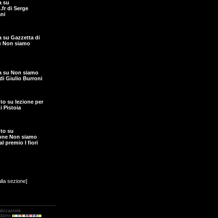
a su
fr di Serge
ni
ta su Gazzetta di
u Non siamo
ta su Non siamo
di Giulio Burroni
o su lezione per
i Pistoia
to su
one Non siamo
l premio I fiori
alla sezione]
alizzazione
Adamo