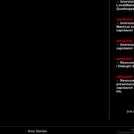
Intervist
>>
LundiMatin.
Quadruppa
23/04/2026
Intervis
>>
Mantova s
capolavori
09/04/2026
Intervis
>>
capolavori 
04/04/2026
Resocont
>>
i Dialoghi d
29/03/2026
Resocon
>>
presentazi
capolavori a
blu
[vai 
re
Area Stampa
Francesco 