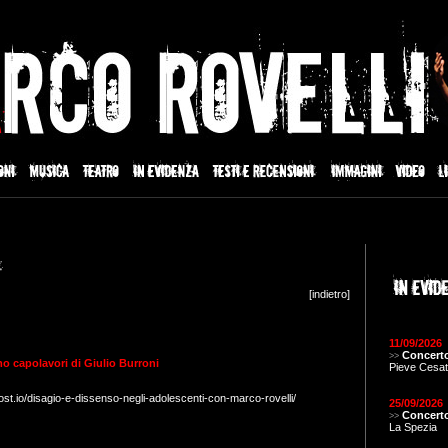
[
indietro
]
11/09/2026
Concerto
>>
mo capolavori di Giulio Burroni
Pieve Cesat
host.io/disagio-e-dissenso-negli-adolescenti-con-marco-rovelli/
25/09/2026
Concerto
>>
La Spezia