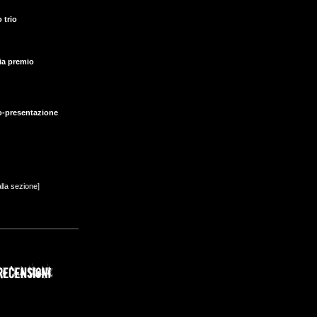
 trio
ia premio
o-presentazione
alla sezione]