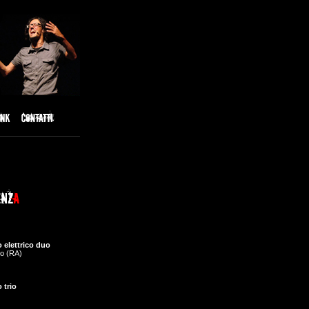
 elettrico duo
o (RA)
 trio