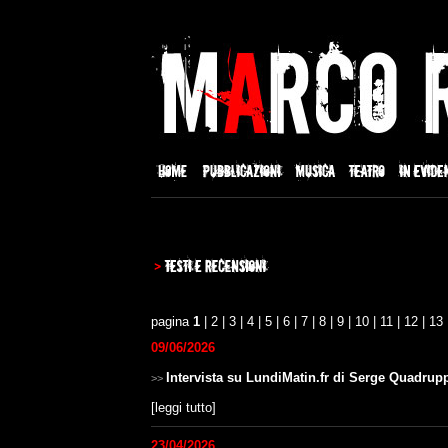
pagina
1
|
2
|
3
|
4
|
5
|
6
|
7
|
8
|
9
|
10
|
11
|
12
|
13
09/06/2026
Intervista su LundiMatin.fr di Serge Quadrup
>>
[
leggi tutto
]
23/04/2026