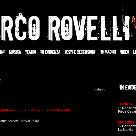
[
indietro
]
11/09/2026
Concerto
>>
su l'attesa di Fausto Pellegrini su RaiNews24
Pieve Cesat
.com/share/v/19J6VdCPD6/
25/09/2026
Concerto
>>
La Spezia