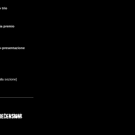
 trio
ia premio
o-presentazione
alla sezione]