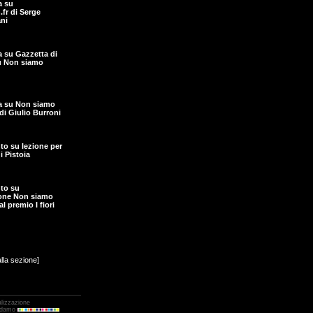
a su
fr di Serge
ni
ta su Gazzetta di
u Non siamo
ta su Non siamo
di Giulio Burroni
o su lezione per
i Pistoia
to su
one Non siamo
l premio I fiori
alla sezione]
alizzazione
Adamo