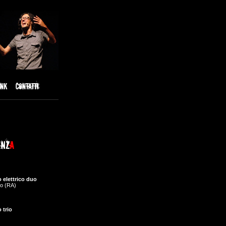
 elettrico duo
o (RA)
 trio