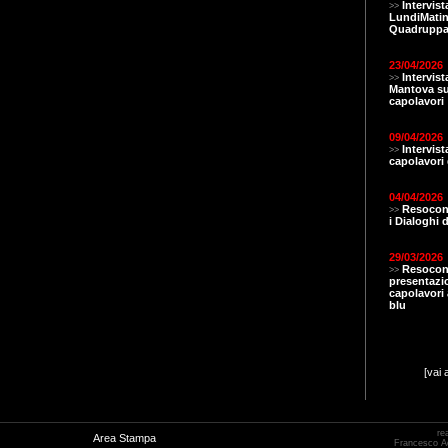
Intervist
>>
LundiMatin.
Quadruppa
23/04/2026
Intervis
>>
Mantova s
capolavori
09/04/2026
Intervis
>>
capolavori 
04/04/2026
Resocont
>>
i Dialoghi d
29/03/2026
Resocon
>>
presentazi
capolavori a
blu
[vai 
re
Area Stampa
Francesco 