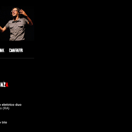
 elettrico duo
o (RA)
 trio