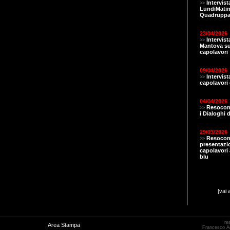
Intervist
>>
LundiMatin.
Quadruppa
23/04/2026
Intervis
>>
Mantova s
capolavori
09/04/2026
Intervis
>>
capolavori 
04/04/2026
Resocont
>>
i Dialoghi d
29/03/2026
Resocon
>>
presentazi
capolavori a
blu
[vai 
re
Area Stampa
Francesco 