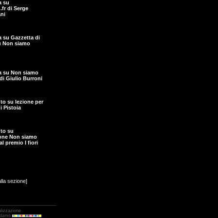
a su
fr di Serge
ni
ta su Gazzetta di
u Non siamo
ta su Non siamo
di Giulio Burroni
o su lezione per
i Pistoia
to su
one Non siamo
l premio I fiori
alla sezione]
alizzazione
Adamo