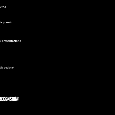
 trio
ia premio
o-presentazione
alla sezione]