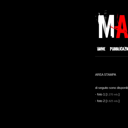
AREA STAMPA
di seguito sono disponib
-
foto 1
[
]
3.270 mb.
-
foto 2
[
]
3.625 mb.