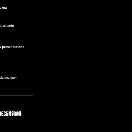
 trio
ia premio
o-presentazione
alla sezione]