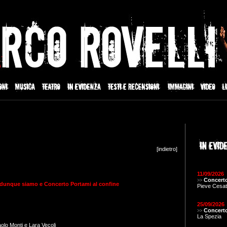
[
indietro
]
11/09/2026
Concerto
>>
 dunque siamo e Concerto Portami al confine
Pieve Cesat
25/09/2026
Concerto
>>
La Spezia
lo Monti e Lara Vecoli