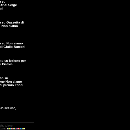
a su
fr di Serge
ni
ta su Gazzetta di
u Non siamo
ta su Non siamo
di Giulio Burroni
o su lezione per
i Pistoia
to su
one Non siamo
l premio I fiori
alla sezione]
alizzazione
Adamo