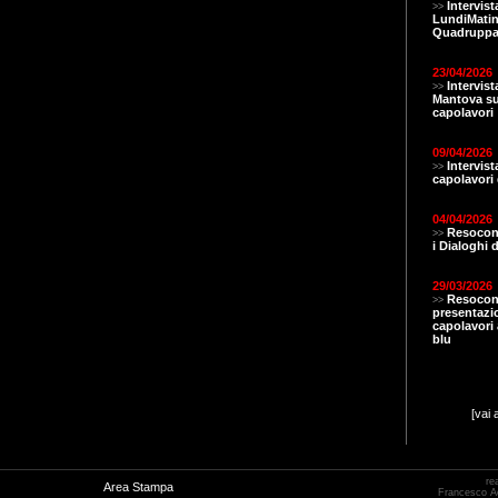
Intervist
>>
LundiMatin.
Quadruppa
23/04/2026
Intervis
>>
Mantova s
capolavori
09/04/2026
Intervis
>>
capolavori 
04/04/2026
Resocont
>>
i Dialoghi d
29/03/2026
Resocon
>>
presentazi
capolavori a
blu
[vai 
re
Area Stampa
Francesco 