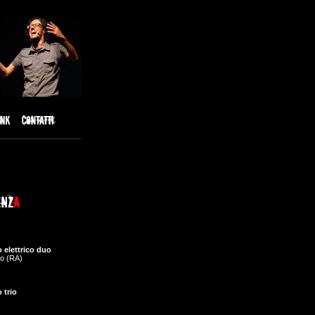
 elettrico duo
o (RA)
 trio