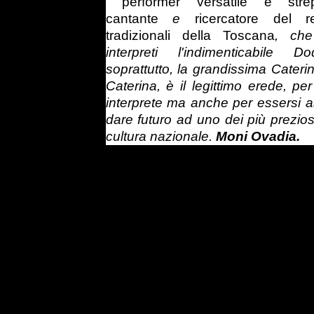
performer versatile e stre
cantante
e
ricercatore del r
tradizionali della Toscana
, ch
interpreti l'indimenticabile
soprattutto, la grandissima Cater
Caterina, è il legittimo erede, pe
interprete ma anche per essersi a
dare futuro ad uno dei più preziosi
cultura nazionale.
Moni Ovadia.
Un recital di teatro-canzone in cui Marco Rovelli, musici
della tradizione toscana raccontando storie di vita 
l'anima più profonda della Toscana popolare. Caterina B
che raccolse e cantò i canti di una millenaria cultura 
incontrastato dei genialissimi poeti improvvisatori i
incarnava lo spirito sanguigno della toscanità, la poesia de
e delle donne.
Negli anni sessanta Caterina Bueno andava in giro per
paesi, con la sua Cinquecento e il suo registratore Gel
beveva con i contadini, riusciva a farsi donare que
tramandati, si faceva donare secoli di canti e di storia. E
che noi chiamiamo popolari, perché in quegli anni
scomparivano, come diceva Pasolini, gli anni di un radi