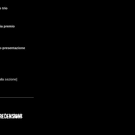
 trio
ia premio
o-presentazione
alla sezione]