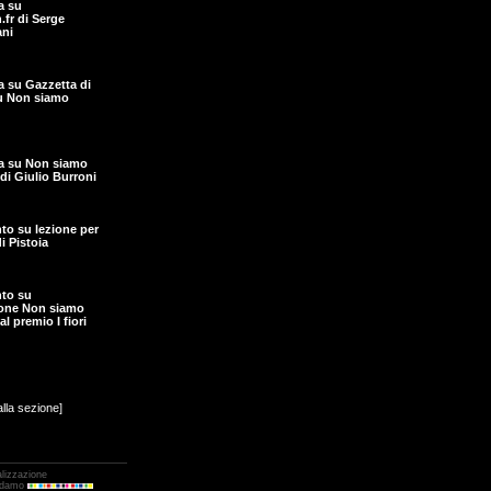
a su
.fr di Serge
ni
ta su Gazzetta di
u Non siamo
ta su Non siamo
di Giulio Burroni
o su lezione per
di Pistoia
to su
ione Non siamo
al premio I fiori
alla sezione]
alizzazione
Adamo