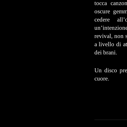
tocca canzo
oscure gemm
cedere all’
un’intenzion
revival, non 
a livello di a
dei brani.
Un disco pre
cuore.