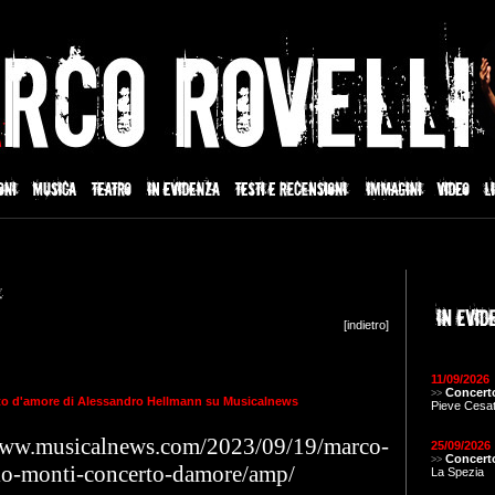
[
indietro
]
11/09/2026
Concerto
>>
o d'amore di Alessandro Hellmann su Musicalnews
Pieve Cesa
www.musicalnews.com/2023/09/19/marco-
25/09/2026
Concerto
>>
olo-monti-concerto-damore/amp/
La Spezia