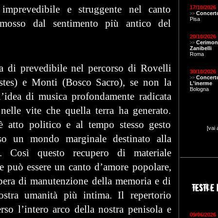
imprevedibile e struggente nel canto
17/10/2026
Concerto
>>
Pisa
e mosso dal sentimento più antico del
20/10/2026
Cerimon
>>
Zanibelli
Roma
a di prevedibile nel percorso di Rovelli
30/10/2026
Concert
>>
stes) e Monti (Bosco Sacro), se non la
L'inerme
Bologna
n’idea di musica profondamente radicata
 nelle vite che quella terra ha generato.
 atto politico e al tempo stesso gesto
[vai 
so un mondo marginale destinato alla
ne. Così questo recupero di materiale
le può essere un canto d’amore popolare,
pera di manutenzione della memoria e di
ostra umanità più intima. Il repertorio
erso l’intero arco della nostra penisola e
09/06/2026