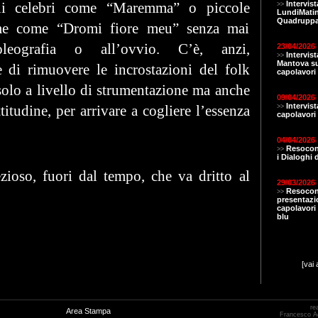
ni celebri come “Maremma” o piccole
Intervist
>>
LundiMatin
Quadruppa
e come “Dromi fiore meu” senza mai
oleografia o all’ovvio. C’è, anzi,
23/04/2026
Intervis
>>
Mantova s
e di rimuovere le incrostazioni del folk
capolavori
solo a livello di strumentazione ma anche
09/04/2026
Intervis
ttitudine, per arrivare a cogliere l’essenza
>>
capolavori 
04/04/2026
Resocont
>>
i Dialoghi 
zioso, fuori dal tempo, che va dritto al
29/03/2026
Resocon
>>
presentaz
capolavori 
blu
[vai 
re
Area Stampa
Francesco 