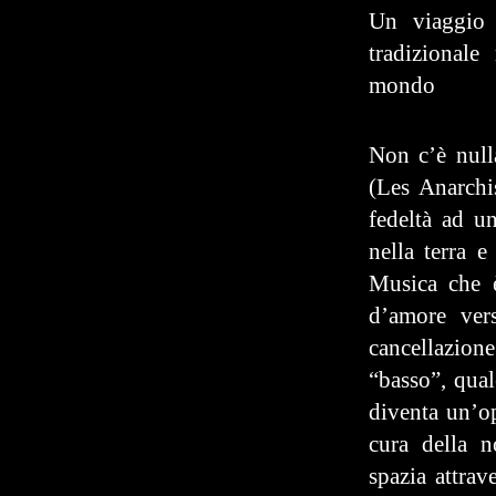
Un viaggio 
tradizional
mondo
Non c’è null
(Les Anarchi
fedeltà ad u
nella terra e
Musica che è
d’amore ver
cancellazio
“basso”, qua
diventa un’o
cura della n
spazia attrav