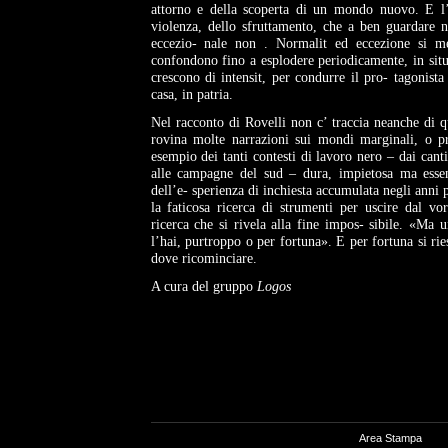
attorno e della scoperta di un mondo nuovo. E l’e
violenza, dello sfruttamento, che a ben guardare 
eccezio- nale non . Normalit ed eccezione si m
confondono fino a esplodere
periodicamente, in situ
crescono di intensit, per condurre il pro-
tagonista 
casa, in
patria.
Nel racconto di Rovelli non c’ traccia neanche di q
rovina molte narrazioni sui mondi marginali, o pr
esempio dei tanti contesti di lavoro nero – dai canti
alle campagne del sud – dura, impietosa ma essenz
dell’e- sperienza di inchiesta accumulata negli anni 
la faticosa ricerca di strumenti per uscire dal vo
ricerca che si rivela alla fine impos-
sibile. «Ma u
l’hai, purtroppo o per fortuna». E per fortuna si ri
dove ricominciare.
A cura del gruppo
Logos
Area Stampa