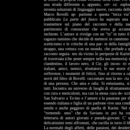
una strada differente e, appunto,
cer- ca:
esplo
inventa soluzioni di linguaggio nuove, racconta delle
Marco Rovelli ap- partiene a questa “terza vi
pubblicato
La parte del fuoco
ha superato
una 
trasmettere sul
piano del racconto e della nar
patrimonio di conoscenze che aveva gi accumu
inchieste. L’autore si rivolge con un “tu” in tutto i
ragazzo tunisino che decide di mettersi in cammino 
scetticismo e le critiche di una par- te della famigl
strappo, una rottura con un mondo, che prelude a un
racconto seguia- mo da vicino le peripezie di Kari
di traversata (che peser sempre nella sua memoria) e 
clandestino, il lavoro nero, il Cie, gli incon- tri
italiani, amici, nemici, sfruttatori, le sue storie
sofferenze, i momenti di felicit,
fino al ritorno a c
novit del libro di Rovelli: raccontare non la sto- ri
di una persona. Che ama e odia. Si entusiasma, si
tutti. Incontra un universo di luoghi di sfruttament
con cura e meticolosit, ma con la stessa cura de- scri
San Salvario a Torino e l’amore e la passione per 
essendo italiana e figlia di un
padrone vive una cond
simile e anche peggiore di quella di Karim. Nel 
“tremendi- smo” che da Saviano in poi ha con
letteraria di autori giovani e pseudo-giovani. C’ 
delicatissimi temi affrontati, che oscilla in tutto il 
La normalit degli affetti, delle passioni, dei desideri