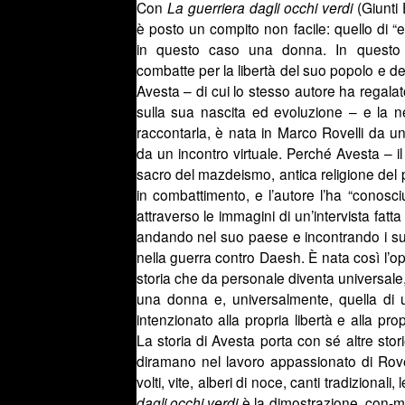
Con
La guerriera dagli occhi verdi
(Giunti
è posto un compito non facile: quello di “
in questo caso una donna. In quest
combatte per la libertà del suo popolo e del
Avesta – di cui lo stesso autore ha regalat
sulla sua nascita ed evoluzione – e la ne
raccontarla, è nata in Marco Rovelli da u
da un incontro virtuale. Perché Avesta – i
sacro del mazdeismo, antica religione del
in combattimento, e l’autore l’ha “conosci
attraverso le immagini di un’intervista fatt
andando nel suo paese e incontrando i su
nella guerra contro Daesh. È nata così l’o
storia che da personale diventa universale,
una donna e, universalmente, quella di
intenzionato alla propria libertà e alla pr
La storia di Avesta porta con sé altre storie
diramano nel lavoro appassionato di Rovell
volti, vite, alberi di noce, canti tradizionali
dagli occhi verdi
è la dimostrazione, con-m