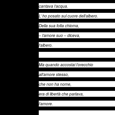
cantava l’acqua.
L’ ho posato sul cuore dell’albero.
Della sua folta chioma,
–
l’amore suo – diceva,
l’albero.
Ma quando accostai l’orecchio
all’amore stesso,
che non ha nome,
era di libertà che parlava,
l’amore.